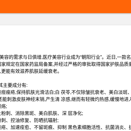
美容的需求与日俱增,医疗美容行业成为“朝阳行业”。近日,一款名
家规定在国家药监局备案,并经过严格的审批取得国家护肤品质量检
,更能有效滋养肌肤延缓衰老。
其主要成分有:
痘痤疮,保持肌肤光滑洁白;白 茯苓,不仅除皱抗衰老、美白淡斑
能刺激皮肤神经末销,产生清 凉感,继而有轻微灼热感,缓慢地进入
疡;
粉刺、消除黑斑、美白肌肤、深 层净化;
刺、控油修复、防晒抗辐射;
痤疮、加速痊愈、不留斑痕、抑制 黑色素细胞活性、抗菌消炎、