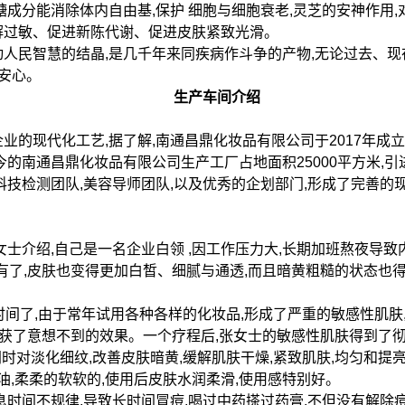
糖成分能消除体内自由基,保护 细胞与细胞衰老,灵芝的安神作用
解过敏、促进新陈代谢、促进皮肤紧致光滑。
人民智慧的结晶,是几千年来同疾病作斗争的产物,无论过去、现
才安心。
生产车间介绍
业的现代化工艺,据了解,南通昌鼎化妆品有限公司于2017年成立
今的南通昌鼎化妆品有限公司生产工厂占地面积25000平方米,
科技检测团队,美容导师团队,以及优秀的企划部门,形成了完善的
女士介绍,自己是一名企业白领 ,因工作压力大,长期加班熬夜导
没有了,皮肤也变得更加白皙、细腻与通透,而且暗黄粗糙的状态也
时间了,由于常年试用各种各样的化妆品,形成了严重的敏感性肌肤
却收获了意想不到的效果。一个疗程后,张女士的敏感性肌肤得到了
层,同时对淡化细纹,改善皮肤暗黄,缓解肌肤干燥,紧致肌肤,均匀
油,柔柔的软软的,使用后皮肤水润柔滑,使用感特别好。
时间不规律,导致长时间冒痘,喝过中药搽过药膏,不但没有解除痘痘