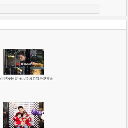
乃亮吃泰国菜 全程冷漠脸饿极吃零食