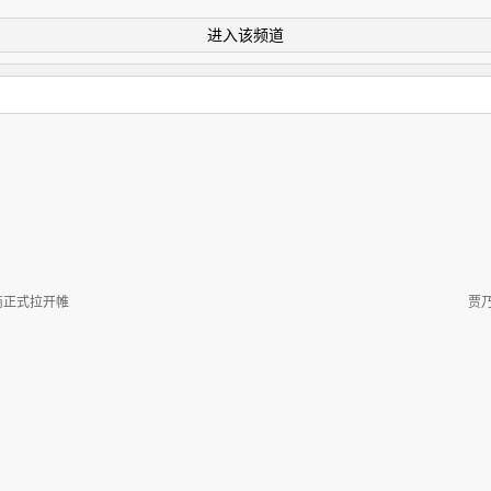
进入该频道
9招商正式拉开帷
贾