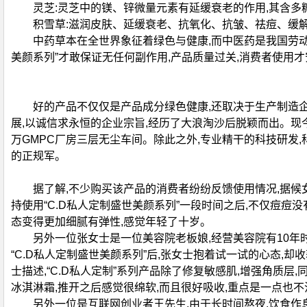
灵芝:灵芝中的镁、锌微量元素有延缓衰老的作用,其含多
积雪草:滋润皮肤、延缓衰老、抗氧化、抗皱、祛痘、缓
中药草本在全世界象征着绿色与健康,而中医药是我国劳动
美颜系列”才敢保证无任何副作用,产品质量过关,消费者使用
好的产品不仅仅是产品成分绿色健康,还取决于生产制造企
展,以诚信求永恒的企业宗旨,经历了大浪淘沙后脱颖而出。现
万GMPC厂房三层无尘车间。除此之外,专业精干的科技研发,
的正规军。
据了解,不少购买该产品的消费者纷纷反馈使用情况,据候
持使用“C.D私人定制盛世美颜系列”一段时间之后,不仅痘痘
态变得更加细腻有弹性,感觉年轻了十岁。
另外一位张女士是一位美容院老板娘,经营美容院有10年
“C.D私人定制盛世美颜系列”后,张女士抱着试一试的心态,
士描述,“C.D私人定制”系列产品除了修复敏感肌,增强角质
冰淇淋霜,推开之后感觉很绵软,而且很好吸收,重点是一点也不
另外一位是互联网创业者王先生,由于长时间熬夜,饮食作息