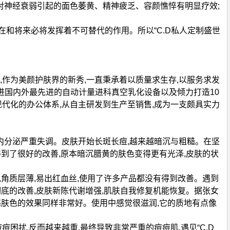
,对神经衰弱引起的面色萎黄、精神疲乏、容颜憔悴有明显疗效;
在和将来必将发挥着不可替代的作用。所以“C.D私人定制盛世
,作为美颜护肤界的新秀,一直秉承着以质量求生存,以服务求发
引进国内外最先进的自动计量进科真空乳化设备以及倾力打造10
现代化的办公体系,从自主研发到生产至销售,成为一支颇具实力
致内分泌严重失调。皮肤开始长斑长痘,越来越暗沉与粗糙。在坚
得到了很好的改善,原本暗沉腊黄的肤色变得更有光泽,皮肤的状
,角质层薄,易出红血丝,使用了许多产品都没有得到改善。遇到
彻底的改善,皮肤新陈代谢增强,肌肤自我修复机能恢复。据张女
和提亮肤色的效果同样非常好。使用中感觉很滋润,它的质地有点像
困扰,反而越来越重,最终导致非常严重的痘痘肌,遇见“C.D