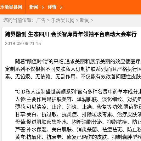
乐活吴县网
新闻
详情
您的当前位置：
广告
>
乐活吴县网
>
新闻
>
跨界融创 生态四川 会长智库青年领袖平台启动大会举行
2019-09-06 21:15
随着“颜值时代”的来临,追求美丽和展示美丽的效应使医疗
定制系列不仅根据不同皮肤私人订制护肤系列,而且严格执行国
素、无铅汞、无依赖、无副作用。不仅能有效改善问题性皮肤
“C.D私人定制盛世美颜系列”含有多种名贵中药草本成分,
人参:主要作用是护肤美容、泽润肌肤、淡化细纹、对抗痘
薄荷:可以清凉、止痒、消炎、止痛、修复等功效,薄荷醇还
甘草:美白、抗过敏、抗炎症、排除垃圾毒素、治疗皮肤溃
母菊:促进肌肤密集补水、均衡油脂分泌、抑脂抗痘、防止
芦荟:补水保湿、美白肌肤、消炎杀菌、祛痘祛斑、防止粉
黄岑:抗氧化、抗衰老、修复已晒伤的皮肤、抑制囊肿型