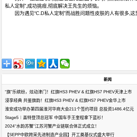
私人定制”,成功挑痘,彻底解决王先生的烦恼。
因为遇见“C.D私人定制”而战胜问题性皮肤的人有很多,这
新闻
“旗”乐缤纷，炫动津门！红旗HS3 PHEV & 红旗HS7 PHEV天津上市
浸享经典 共鉴旗韵！红旗HS3 PHEV & 红旗HS7 PHEV金华上市
淮安成功举办第四届淮河华商大会211个签约项目 总投资1486.4亿元
Stage5︱盖特登顶总冠军 中国车手王奎程拿下蓝衫！
2024“水韵苏蟹”江苏河蟹产业链联合体正式成立！
【SEPP中欧跨采先进制造产业园】开工奠基仪式盛大举行